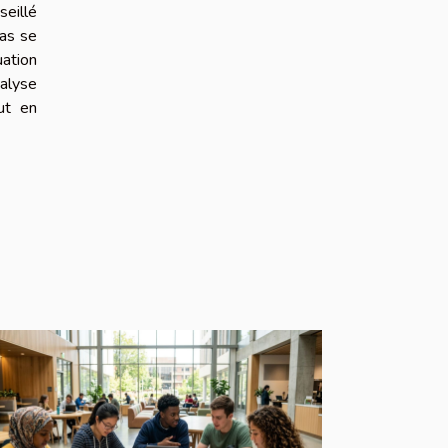
seillé
pas se
uation
nalyse
out en