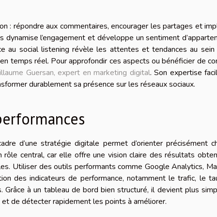
ction : répondre aux commentaires, encourager les partages et imp
s dynamise l’engagement et développe un sentiment d’apparten
e au social listening révèle les attentes et tendances au sein
en temps réel. Pour approfondir ces aspects ou bénéficier de co
illaume Guersan, expert en marketing digital
. Son expertise facil
ansformer durablement sa présence sur les réseaux sociaux.
 performances
cadre d’une stratégie digitale permet d’orienter précisément 
ôle central, car elle offre une vision claire des résultats obte
bles. Utiliser des outils performants comme Google Analytics, 
tation des indicateurs de performance, notamment le trafic, le t
Grâce à un tableau de bord bien structuré, il devient plus sim
s et de détecter rapidement les points à améliorer.