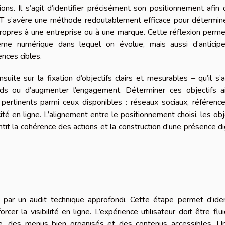
ns. Il s’agit d’identifier précisément son positionnement afin
T s’avère une méthode redoutablement efficace pour détermine
propres à une entreprise ou à une marque. Cette réflexion perm
me numérique dans lequel on évolue, mais aussi d’anticipe
nces cibles.
uite sur la fixation d’objectifs clairs et mesurables – qu’il s’
eads ou d’augmenter l’engagement. Déterminer ces objectifs a
 pertinents parmi ceux disponibles : réseaux sociaux, référen
té en ligne. L’alignement entre le positionnement choisi, les obj
tit la cohérence des actions et la construction d’une présence di
r un audit technique approfondi. Cette étape permet d’ident
er la visibilité en ligne. L’expérience utilisateur doit être flu
laire, des menus bien organisés et des contenus accessibles. 