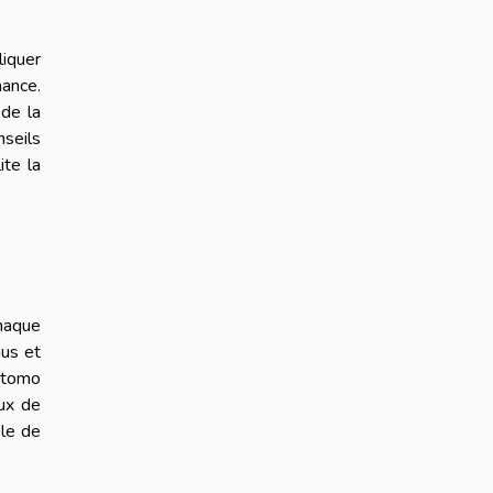
liquer
ance.
 de la
nseils
ite la
chaque
nus et
Matomo
aux de
ple de