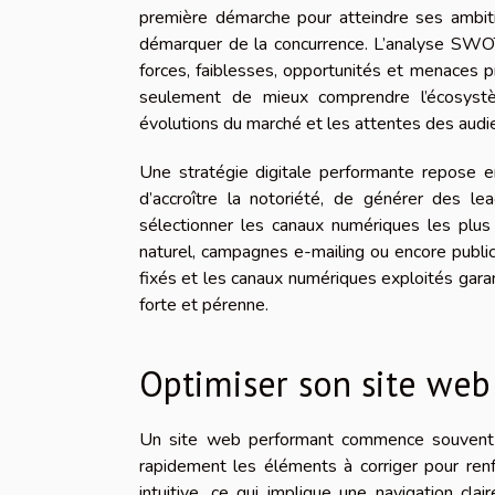
première démarche pour atteindre ses ambitio
démarquer de la concurrence. L’analyse SWO
forces, faiblesses, opportunités et menaces 
seulement de mieux comprendre l’écosystè
évolutions du marché et les attentes des audie
Une stratégie digitale performante repose ens
d’accroître la notoriété, de générer des l
sélectionner les canaux numériques les plus
naturel, campagnes e-mailing ou encore publici
fixés et les canaux numériques exploités garan
forte et pérenne.
Optimiser son site web
Un site web performant commence souvent pa
rapidement les éléments à corriger pour renforc
intuitive, ce qui implique une navigation c