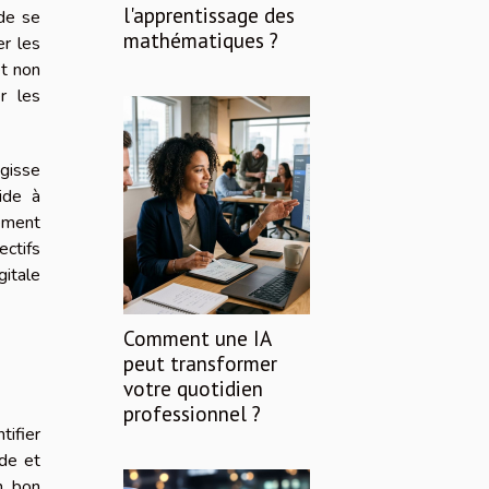
l'apprentissage des
 de se
mathématiques ?
r les
et non
r les
agisse
ide à
cement
ectifs
gitale
Comment une IA
peut transformer
votre quotidien
professionnel ?
ifier
ide et
Un bon