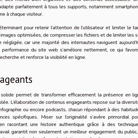
s’adapte parfaitement à tous les supports, notamment smartpho
ne à chaque visiteur.
rminant pour retenir l’attention de l’utilisateur et limiter le t
s images optimisées, de compresser les fichiers et de limiter les s
re négligée, car une majorité des internautes naviguent aujourd’h
la performance du site web s’améliore nettement, ce qui favor
herche et renforce la visibilité en ligne.
gageants
 solide permet de transformer efficacement la présence en lig
 ciblée. L’élaboration de contenus engageants repose sur la diversi
, infographie ou encore podcasts, chacun répondant à des habitu
es spécifiques. Miser sur l’originalité s’avère primordial po
n racontant une histoire authentique grâce à des techniqu
ravail garantit non seulement un meilleur engagement du public