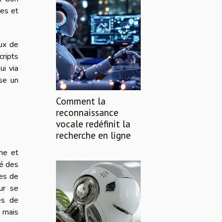
nes et
aux de
cripts
ui via
ise un
Comment la
reconnaissance
vocale redéfinit la
recherche en ligne
ne et
té des
des de
ur se
es de
, mais