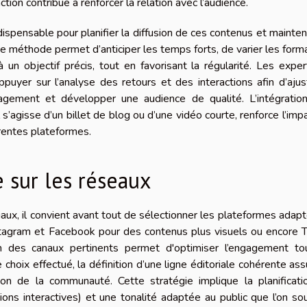
ction contribue à renforcer la relation avec l’audience.
indispensable pour planifier la diffusion de ces contenus et mainten
e méthode permet d’anticiper les temps forts, de varier les form
un objectif précis, tout en favorisant la régularité. Les expe
uyer sur l’analyse des retours et des interactions afin d’ajus
ngagement et développer une audience de qualité. L’intégratio
 s’agisse d’un billet de blog ou d’une vidéo courte, renforce l’imp
érentes plateformes.
 sur les réseaux
ciaux, il convient avant tout de sélectionner les plateformes adap
nstagram et Facebook pour des contenus plus visuels ou encore 
ion des canaux pertinents permet d'optimiser l’engagement to
 choix effectué, la définition d’une ligne éditoriale cohérente ass
ion de la communauté. Cette stratégie implique la planificati
tions interactives) et une tonalité adaptée au public que l’on so