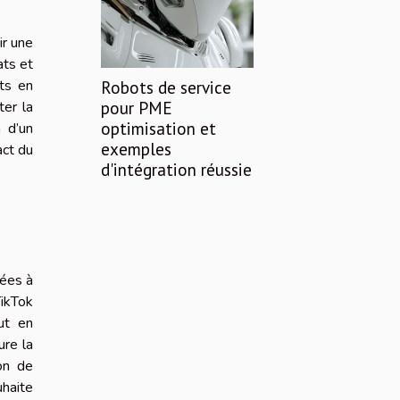
ir une
ats et
rts en
Robots de service
pour PME
ter la
optimisation et
n d’un
exemples
act du
d'intégration réussie
tées à
TikTok
ut en
ure la
on de
uhaite